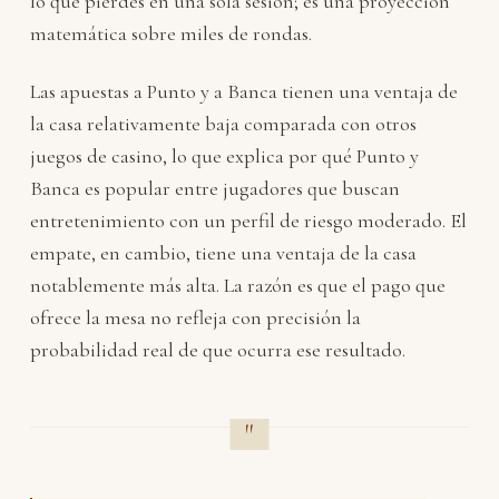
lo que pierdes en una sola sesión; es una proyección
matemática sobre miles de rondas.
Las apuestas a Punto y a Banca tienen una ventaja de
la casa relativamente baja comparada con otros
juegos de casino, lo que explica por qué Punto y
Banca es popular entre jugadores que buscan
entretenimiento con un perfil de riesgo moderado. El
empate, en cambio, tiene una ventaja de la casa
notablemente más alta. La razón es que el pago que
ofrece la mesa no refleja con precisión la
probabilidad real de que ocurra ese resultado.
"