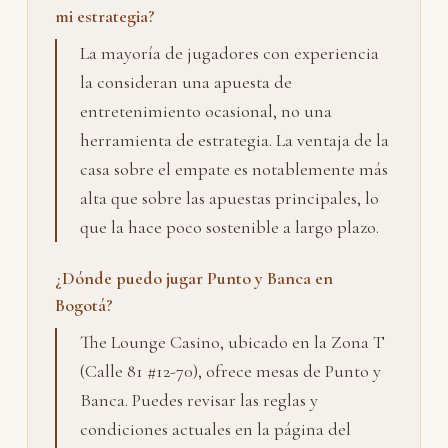
mi estrategia?
La mayoría de jugadores con experiencia
la consideran una apuesta de
entretenimiento ocasional, no una
herramienta de estrategia. La ventaja de la
casa sobre el empate es notablemente más
alta que sobre las apuestas principales, lo
que la hace poco sostenible a largo plazo.
¿Dónde puedo jugar Punto y Banca en
Bogotá?
The Lounge Casino, ubicado en la Zona T
(Calle 81 #12-70), ofrece mesas de Punto y
Banca. Puedes revisar las reglas y
condiciones actuales en la página del