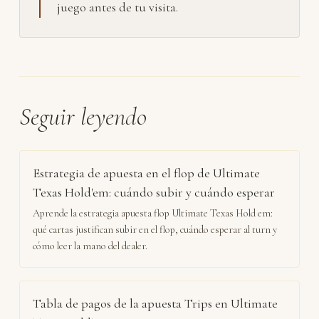
juego antes de tu visita.
Seguir leyendo
Estrategia de apuesta en el flop de Ultimate
Texas Hold'em: cuándo subir y cuándo esperar
Aprende la estrategia apuesta flop Ultimate Texas Hold em:
qué cartas justifican subir en el flop, cuándo esperar al turn y
cómo leer la mano del dealer.
Tabla de pagos de la apuesta Trips en Ultimate