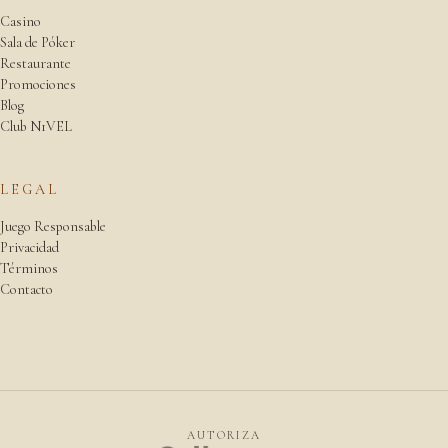
Casino
Sala de Póker
Restaurante
Promociones
Blog
Club N1VEL
LEGAL
Juego Responsable
Privacidad
Términos
Contacto
AUTORIZA