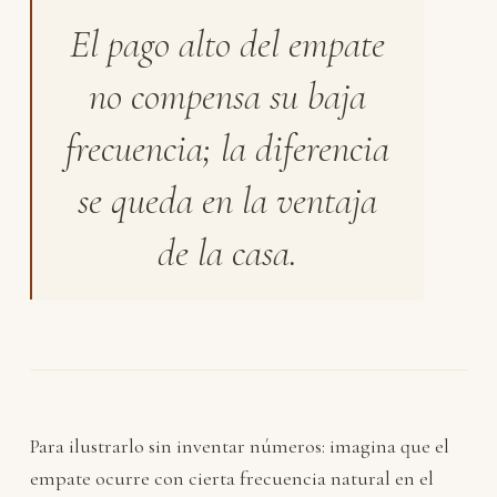
El pago alto del empate
no compensa su baja
frecuencia; la diferencia
se queda en la ventaja
de la casa.
Para ilustrarlo sin inventar números: imagina que el
empate ocurre con cierta frecuencia natural en el