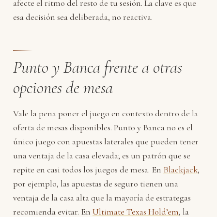
afecte el ritmo del resto de tu sesión. La clave es que
esa decisión sea deliberada, no reactiva.
Punto y Banca frente a otras
opciones de mesa
Vale la pena poner el juego en contexto dentro de la
oferta de mesas disponibles. Punto y Banca no es el
único juego con apuestas laterales que pueden tener
una ventaja de la casa elevada; es un patrón que se
repite en casi todos los juegos de mesa. En
Blackjack
,
por ejemplo, las apuestas de seguro tienen una
ventaja de la casa alta que la mayoría de estrategas
recomienda evitar. En
Ultimate Texas Hold’em
, la