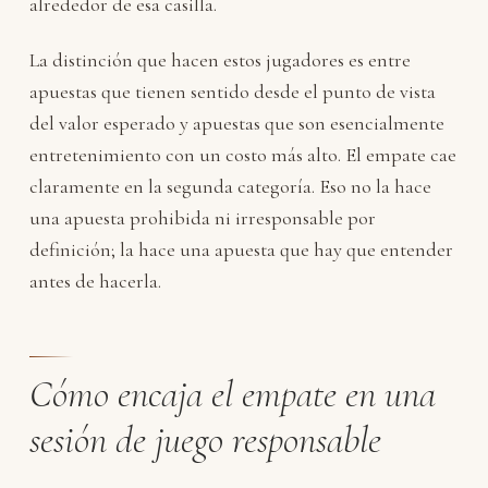
alrededor de esa casilla.
La distinción que hacen estos jugadores es entre
apuestas que tienen sentido desde el punto de vista
del valor esperado y apuestas que son esencialmente
entretenimiento con un costo más alto. El empate cae
claramente en la segunda categoría. Eso no la hace
una apuesta prohibida ni irresponsable por
definición; la hace una apuesta que hay que entender
antes de hacerla.
Cómo encaja el empate en una
sesión de juego responsable