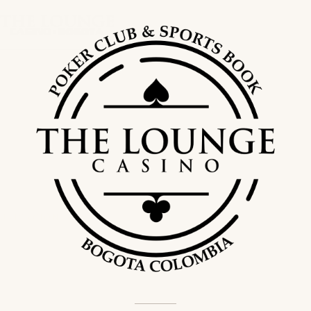
Blog
/
Ubicación
UBICACIÓN
Calle 81 Bogotá: qué encontrar en la
Zona T y cómo llegar
25 de mayo de 2026
·
3 min