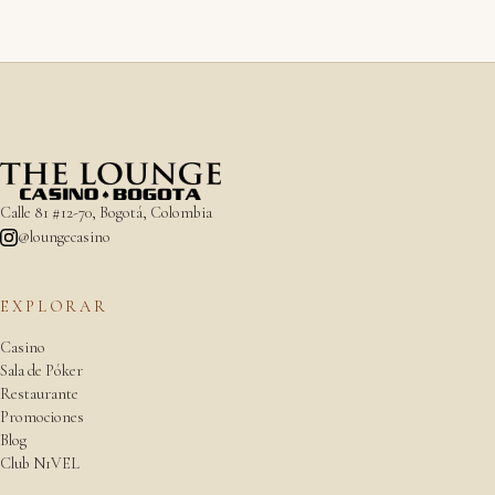
Calle 81 #12-70, Bogotá, Colombia
@loungecasino
EXPLORAR
Casino
Sala de Póker
Restaurante
Promociones
Blog
Club N1VEL