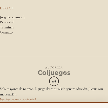
LEGAL
Juego Responsable
Privacidad
Términos
Contacto
AUTORIZA
+18
Solo mayores de 18 años. El juego descontrolado genera adicción. Juegue con
moderación.
Jugar legal es apostarle a la salud
NIT 901887519 · Contrato Coljuegos No. 2214 ·
tomaelcontrol.coljuegos.gov.co
·
Verificar autorización