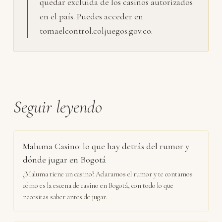
quedar excluida de los casinos autorizados
en el país. Puedes acceder en
tomaelcontrol.coljuegos.gov.co.
Seguir leyendo
Maluma Casino: lo que hay detrás del rumor y
dónde jugar en Bogotá
¿Maluma tiene un casino? Aclaramos el rumor y te contamos
cómo es la escena de casino en Bogotá, con todo lo que
necesitas saber antes de jugar.