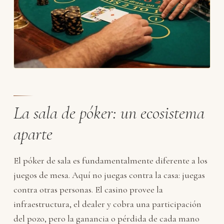
La sala de póker: un ecosistema
aparte
El póker de sala es fundamentalmente diferente a los
juegos de mesa. Aquí no juegas contra la casa: juegas
contra otras personas. El casino provee la
infraestructura, el dealer y cobra una participación
del pozo, pero la ganancia o pérdida de cada mano