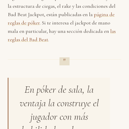
la estructura de ciegas, el rake y las condiciones del
Bad Beat Jackpot, están publicadas en la
página de
reglas de póker
. Si te interesa el jackpot de mano
mala en particular, hay una sección dedicada en
las
reglas del Bad Beat
.
"
En póker de sala, la
ventaja la construye el
jugador con más