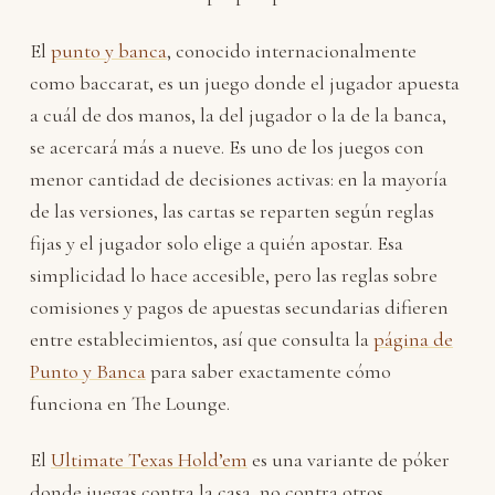
El
punto y banca
, conocido internacionalmente
como baccarat, es un juego donde el jugador apuesta
a cuál de dos manos, la del jugador o la de la banca,
se acercará más a nueve. Es uno de los juegos con
menor cantidad de decisiones activas: en la mayoría
de las versiones, las cartas se reparten según reglas
fijas y el jugador solo elige a quién apostar. Esa
simplicidad lo hace accesible, pero las reglas sobre
comisiones y pagos de apuestas secundarias difieren
entre establecimientos, así que consulta la
página de
Punto y Banca
para saber exactamente cómo
funciona en The Lounge.
El
Ultimate Texas Hold’em
es una variante de póker
donde juegas contra la casa, no contra otros