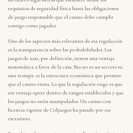
requisitos de seguridad física hasta las obligaciones
de juego responsable que el casino debe cumplir
contigo como jugador.
Uno de los aspectos más relevantes de esa regulación
es la transparencia sobre las probabilidades. Los
juegos de azar, por definición, tienen una ventaja
matemática a favor de la casa. Eso no es un secreto ni
una trampa: es la estructura económica que permite
que el casino exista. Lo que la regulación exige es que
esa ventaja opere dentro de rangos establecidos y que
los juegos no estén manipulados. Un casino con
licencia vigente de Coljuegos ha pasado por ese
escrutinio.