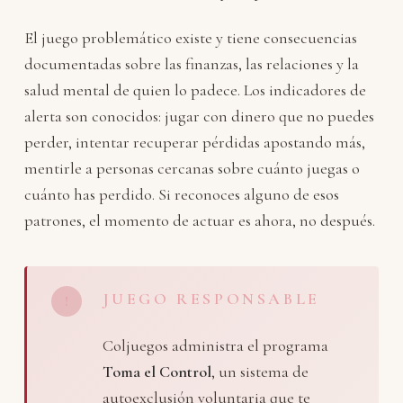
El juego problemático existe y tiene consecuencias
documentadas sobre las finanzas, las relaciones y la
salud mental de quien lo padece. Los indicadores de
alerta son conocidos: jugar con dinero que no puedes
perder, intentar recuperar pérdidas apostando más,
mentirle a personas cercanas sobre cuánto juegas o
cuánto has perdido. Si reconoces alguno de esos
patrones, el momento de actuar es ahora, no después.
JUEGO RESPONSABLE
!
Coljuegos administra el programa
Toma el Control
, un sistema de
autoexclusión voluntaria que te