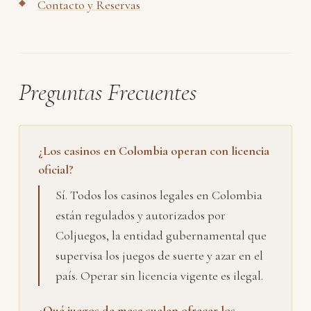
Contacto y Reservas
Preguntas Frecuentes
¿Los casinos en Colombia operan con licencia
oficial?
Sí. Todos los casinos legales en Colombia
están regulados y autorizados por
Coljuegos, la entidad gubernamental que
supervisa los juegos de suerte y azar en el
país. Operar sin licencia vigente es ilegal.
¿Qué juegos de mesa suelen ofrecer los