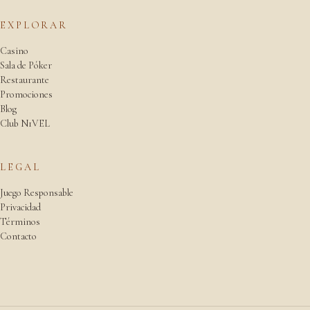
EXPLORAR
Casino
Sala de Póker
Restaurante
Promociones
Blog
Club N1VEL
LEGAL
Juego Responsable
Privacidad
Términos
Contacto