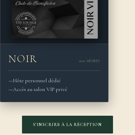
NOIR
200+ HEURES
—
Hôte personnel dédié
—
Accès au salon VIP privé
S'INSCRIRE À LA RÉCEPTION